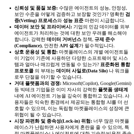
신뢰성 및 품질 보증:
수많은 에이전트의 성능, 안정성,
보안 수준을 어떻게 검증하고 보장할 것인가? 명확한
검
증(Vetting) 프로세스
와
성능 표준
마련이 시급합니다.
데이터 보안 및 프라이버시:
기업의 민감 데이터를 외부
에이전트가 처리하는 것에 대한 보안 우려를 해소해야
합니다. 강력한
데이터 거버넌스
정책,
규제 준수
(Compliance)
, 안전한
API 설계
가 필수적입니다.
상호 운용성 및 통합:
마켓플레이스의 개별 에이전트들
이 기업이 기존에 사용하던 다양한 소프트웨어 및 시스
템과 얼마나 매끄럽게 연동될 수 있는가?
표준화된 통합
프로토콜
의 부재는
데이터 사일로(Data Silo)
나 워크플
로우 단절을 야기할 수 있습니다.
거대 플랫폼과의 경쟁:
Microsoft(Copilot), Google(Gemini)
등 빅테크 기업들은 이미 자사의 강력한
플랫폼 생태계
내에 AI 에이전트 기능을 깊숙이 통합하고 있습니다. 사
용자들은 익숙한 환경에서 제공되는 통합형 AI를 더 선
호할 수 있으며, 이는 독립형 마켓플레이스의 성장에 큰
위협이 될 수 있습니다.
시장 파편화 및 종속성(Lock-in) 위험:
너무 많은 마켓플
레이스가 난립하면 사용자에게 혼란을 줄 수 있으며, 특
정 마켓플레이스나 에이전트에 대한 기술적/비용적 종속