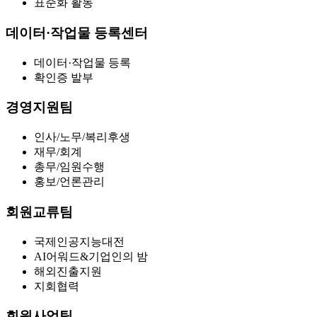
표준화 활동
데이터·작업물 등록센터
데이터·작업물 등록
확인증 발부
경영지원팀
인사/노무/복리후생
재무/회계
총무/임원수행
홍보/언론관리
회원교류팀
국제인공지능대전
AI어워드&기업인의 밤
해외진출지원
지회협력
회원사업팀